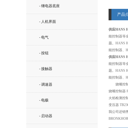
- 继电器底座
产品
- 人机界面
供应HANS 
能控制器等
- 电气
题。HANS 
能控制器、HA
- 按钮
供应HANS 
能控制器等
- 接触器
题。HANS 
能控制器、HA
- 调速器
烧嘴控制器 
烧嘴控制器 FD
火焰检测控制器
- 电极
变压器 TB230
我公司还销售C
- 启动器
BRONKHO