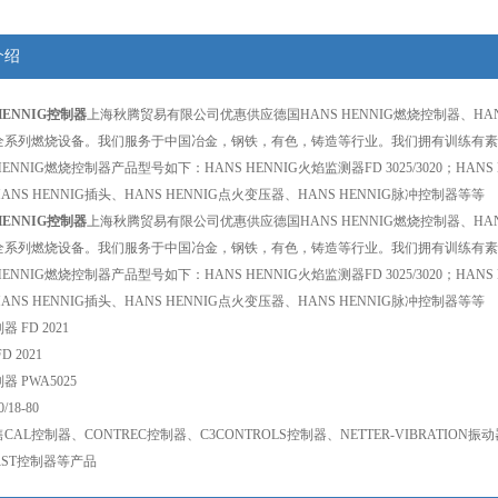
介绍
HENNIG控制器
上海秋腾贸易有限公司优惠供应德国HANS HENNIG燃烧控制器、HANS H
全系列燃烧设备。我们服务于中国冶金，钢铁，有色，铸造等行业。我们拥有训练有素
HENNIG燃烧控制器产品型号如下：HANS HENNIG火焰监测器FD 3025/3020；HANS
NS HENNIG插头、HANS HENNIG点火变压器、HANS HENNIG脉冲控制器等等
HENNIG控制器
上海秋腾贸易有限公司优惠供应德国HANS HENNIG燃烧控制器、HANS H
全系列燃烧设备。我们服务于中国冶金，钢铁，有色，铸造等行业。我们拥有训练有素
HENNIG燃烧控制器产品型号如下：HANS HENNIG火焰监测器FD 3025/3020；HANS
NS HENNIG插头、HANS HENNIG点火变压器、HANS HENNIG脉冲控制器等等
FD 2021
 2021
 PWA5025
/18-80
AL控制器、CONTREC控制器、C3CONTROLS控制器、NETTER-VIBRATION振动器
RST控制器等产品