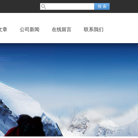
文章
公司新闻
在线留言
联系我们