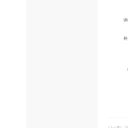
详
补
(上一篇)
：
2