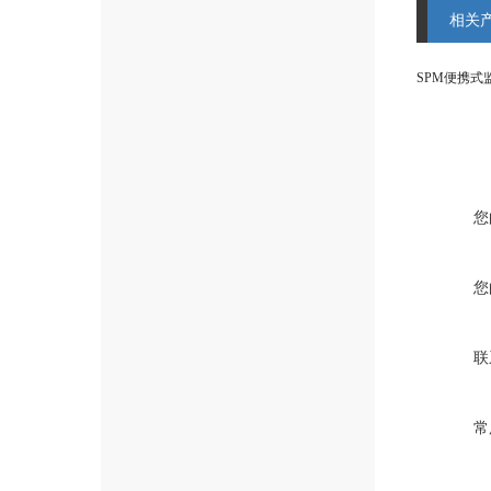
相关
SPM便携式
您
您
联
常