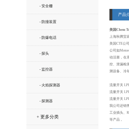
- 安全栅
产品
- 防撞装置
美国Chem 
上海秋腾贸
- 防爆电话
美国CTE公司已
公司如Moto
- 探头
动活塞，在
控、泄漏检
- 监控器
测设备、冷
- 火焰探测器
流量开关 LPH-1
流量开关 LPH-
流量开关 LPH-
- 探测器
我公司还销售S
工业插头、R.
+ 更多分类
等产品 。