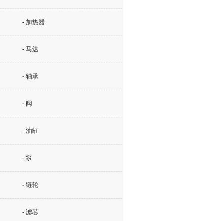
- 加热器
- 马达
- 轴承
- 阀
- 油缸
- 泵
- 链轮
- 滤芯