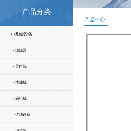
产品分类
产品中心
+ 机械设备
- 燃烧器
- 导向辊
- 注油机
- 涡轮机
- 传动设备
- 消音器