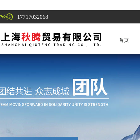
17717032068
首页