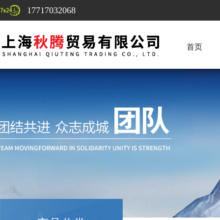
17717032068
首页