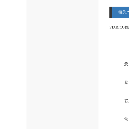
相关
STARTCO
您
您
联
常