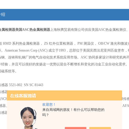
介绍
金属检测器
美国ASC热金属检测器
上海秋腾贸易有限公司供应美国ASC热金属检测仪、
括 HMD 系列热金属检测器， ZS 红外位置检测器， PM 测温仪， OB/CW 激光和微波
American Sensors Corp (ASC) 成立于1993，总部位于美国宾西法尼
炼钢、连铸和轧钢厂的电气自动化技术系统应用市场。ASC 协同多家设计和研究机构不
年经验，并且可以很好的发扬这一优势以迎合不断增长和变化的冶金工业自动化需求。我
退磁系统等。
5521-002 SN SC 81443
5521-002 SN SC 81443
CHENCK传感器、bircher传感器、Captron传感器、THIES CLIMA传感器、GT
欢迎您！
感器、ARELCO氧气传感器、ASA-RT传感器、EMG传感器、HYDAC传感器、TRAFA
来自局域网的朋友！有什么可以帮助您的
L传感器等产品 。
吗？