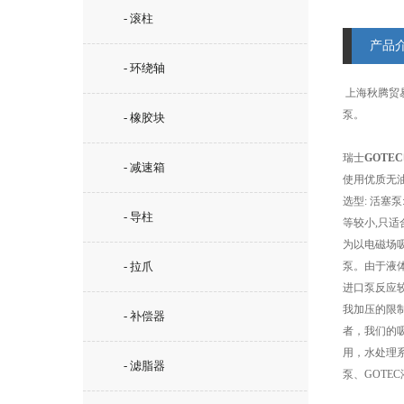
- 滚柱
产品
- 环绕轴
上海秋腾贸易
泵。
- 橡胶块
瑞士
GOTE
- 减速箱
使用优质无油
选型: 活塞
- 导柱
等较小,只适
为以电磁场吸
- 拉爪
泵。由于液
进口泵反应较快
我加压的限
- 补偿器
者，我们的
用，水处理系
- 滤脂器
泵、GOTEC液