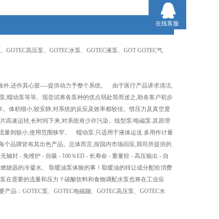
在线客服
泵
、GOTEC高压泵、GOTEC水泵、GOTEC液泵、GOT GOTEC气
外,还作其心脏----提供动力予整个系统。 由于医疗产品讲求清洁,
电磁泵,蠕动泵等等。现尝试将各泵种的优点弱处简而述之,助各客户初步
样本。体积细小,较安静,对系统的反应及效率都较佳。惜压力及真空度
片高速运转,长时间下来,对系统有少许污染。线型泵/电磁泵:其原理
流量则较小,使用范围狭窄。 蠕动泵:只适用于液体运送.多用作计量
每个品牌皆有其出色产品。总体而言,按国内市场回应,我司所提供的
维护 - 自吸 - 100％ED - 长寿命 - 重量轻 - 高压输出 - 自
率燃烧器的冷凝水。 取暖油泵体验的事！取暖油的转让或分配给消费
泵在需要的流量和压力？碳酸饮料和食物调配水泵也将在工业应
要产品：GOTEC泵、GOTEC电磁蹦、GOTEC高压泵、GOTEC水