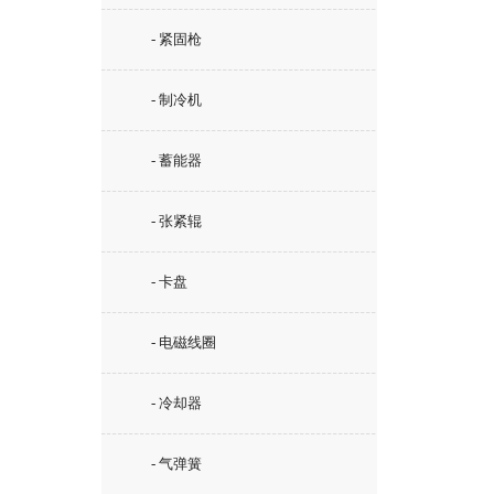
- 紧固枪
- 制冷机
- 蓄能器
- 张紧辊
- 卡盘
- 电磁线圈
- 冷却器
- 气弹簧