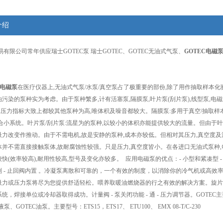
介绍
有限公司常年供应瑞士GOTEC泵 瑞士GOTEC、GOTEC无油式气泵、
GOTEC电磁
C电磁泵
在医疗仪器上,无油式气泵/水泵/真空泵占了极重要的部份,除了用作抽取样本化验
污染的泵种实为考虑。由于泵种繁多,计有活塞泵,隔膜泵,叶片泵(刮片泵),线型泵,
泵:压力指标大致上都较其他泵种为高,唯体积及噪音都较大。隔膜泵:多用于真空/抽取
合小系统。叶片泵/刮片泵:流星为的泵种,以较小的体积亦能提供较大的流量。但由于叶
力改变作推动。由于不需电机,故是安静的泵种,成本亦较低。但相对其压力,真空度及
体并不需直接接触泵体,故耐腐蚀性较强。只是压力,真空度皆小。在各进口无油式泵种,
(效率较高),耐用性较高,型号及变化亦较多。 应用电磁泵的优点：- 小型和紧凑型 - 无轴封 - 免
制 - 止回阀内置 。冷凝泵离散和可靠的，一个有效的制度，以消除你的冷气机或高效
吸力或压力泵将尽为您提供舒适轻松。喂养取暖油燃烧器的行之有效的解决方案。旋片
统，焊接单位或冷却器取得成功。计量阀 - 泵关闭功能 - 通 - 压力调节器。GOTEC主
泵、GOTEC油泵。主要型号：ETS15，ETS17、 ETU100、 EMX 08-T/C-230