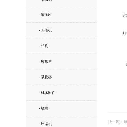
- 液压缸
详
- 工控机
补
- 相机
- 校核器
- 吸收器
- 机床附件
- 烧嘴
(上一篇)
：
1
- 压缩机