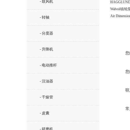
- 鼓风机
Walvoil齿轮
Air Dimens
- 转轴
- 分度器
- 升降机
您
- 电动推杆
您
- 注油器
联
- 干燥管
常
- 皮囊
- 研磨机