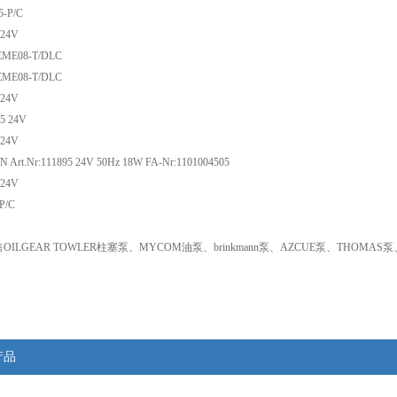
-P/C
/AC24V
E08-T/DLC
E08-T/DLC
/AC24V
 24V
/AC24V
 Art.Nr:111895 24V 50Hz 18W FA-Nr:1101004505
/AC24V
P/C
ILGEAR TOWLER柱塞泵、MYCOM油泵、brinkmann泵、AZCUE泵、THOMAS泵
产品