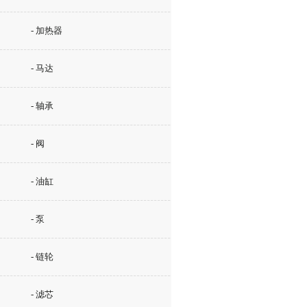
- 加热器
- 马达
- 轴承
- 阀
- 油缸
- 泵
- 链轮
- 滤芯