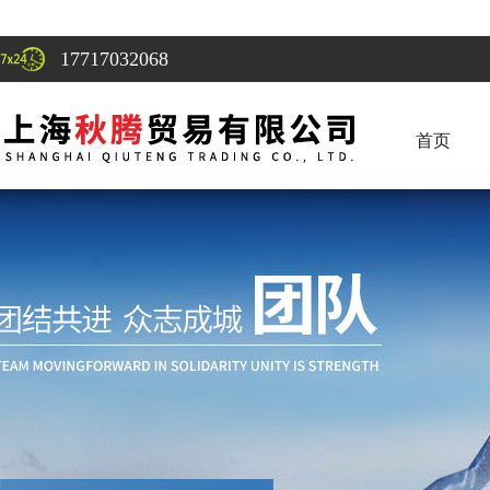
17717032068
首页