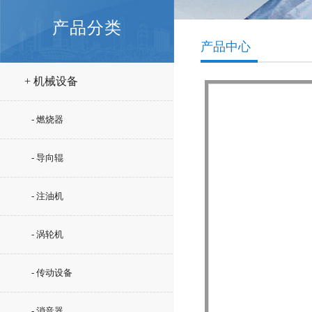
产品分类
产品中心
+ 机械设备
- 燃烧器
- 导向辊
- 注油机
- 涡轮机
- 传动设备
- 消音器