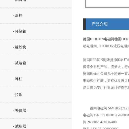
- 滚柱
产品介绍
- 环绕轴
德国HERION电磁阀
德国HER
动电磁阀、HERION液压电磁
- 橡胶块
德国HERION海隆是德国名
- 减速箱
阀等全系列产品，流量大，寿
德国Herion 公司几十所来
- 导柱
电磁阀生产商，拥有优良设计
是目前为专门行业设计特殊电磁
- 拉爪
跳闸电磁阀 S6V10G27121
- 补偿器
电磁阀 P/N S6DH0019G02000
阀 2636065.4210.02400
- 滤脂器