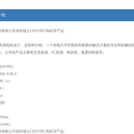
介绍
易有限公司供应瑞士
CESOTEC风机
等产品。
C是风扇电机设计，定制和分销
。一个有能力寻求新的和更新的解决方案的专业和积极的
务。公司的产品主要有交流风扇、EC风扇、电容器、速度控制器等。
SOTEC
2-133b-2
40（w）
V）
A）
散热
3mm
r/min）
易有限公司供应瑞士
CESOTEC风机
等产品。