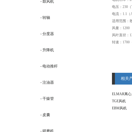
- 鼓风机
电压：230（
电流：1.1（
- 转轴
适用范围：
风量：1200
- 分度器
风叶直径：13
转速：1700（
- 升降机
- 电动推杆
相关
- 注油器
ELMAR离
- 干燥管
TGE风机
EBM风机
- 皮囊
- 研磨机