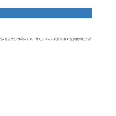
产品和合格的服务。公司的产品主要有交流风扇、EC风
扇、电容器、速度控制器等
团队可以放心的看待未来，并可以向认证的国际客户提供优质的产品