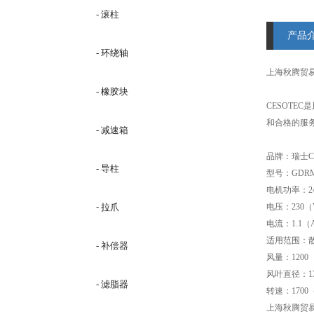
- 滚柱
产品
- 环绕轴
上海秋腾贸
- 橡胶块
CESOTE
和合格的服
- 减速箱
品牌：瑞士CE
- 导柱
型号：GDRM4
电机功率：2
- 拉爪
电压：230（
电流：1.1（
适用范围：
- 补偿器
风量：1200
风叶直径：13
- 滤脂器
转速：1700（
上海秋腾贸