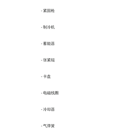
- 紧固枪
- 制冷机
- 蓄能器
- 张紧辊
- 卡盘
- 电磁线圈
- 冷却器
- 气弹簧