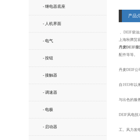
- 继电器底座
产品
- 人机界面
、DEIF柴
上海秋腾贸易
- 电气
丹麦DEIF
配件等等。
- 按钮
丹麦DEIF
- 接触器
自1933
- 调速器
与出色的服
- 电极
DEIF风电
- 启动器
工。风力发电