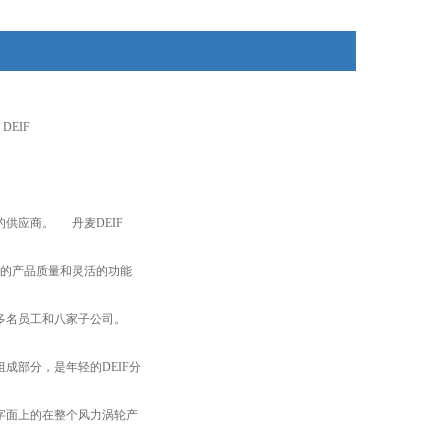
DEIF
供应商。 丹麦DEIF
异的产品质量和灵活的功能
多名员工和八家子公司。
成部分，是年轻的DEIF分
于字面上的在整个风力涡轮产