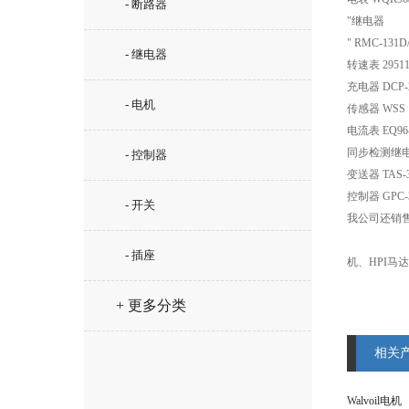
- 断路器
"继电器
" RMC-131D
- 继电器
转速表 295119
充电器 DCP-2 2
- 电机
传感器 WSS
电流表 EQ96-X 
同步检测继电器 C
- 控制器
变送器 TAS-33
控制器 GPC-3-
- 开关
我公司还销售P
- 插座
机、HPI马
+ 更多分类
相关
Walvoil电机