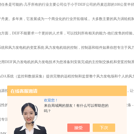
任务是可能的-几乎所有的行业主要公司位于小于DEIF公司的丹麦总部的100公里半
于丹麦。多年来，它发展成为一个商业化的行业开拓领域 。大多数主要的风力涡轮机
他方面，DEIF不能要求一个更好的人才库，可以找到所有相关的能力-他们发售的经
系统和风力发电机的变桨系统:风力发电机组的控制，控制器和组件如果你想专注于风
用DEIF风力发电机的风力发电技术为您准备到安装完成的主控制交换机和变桨控制系
ADA系统（监控和数据采集）提供完整的远程控制和监督整个风力发电场和个人的风力涡
源控制技术柴油发电机 - 从简单总机工具到高级定制的电源管理系统。选择我们，让
欢迎您！
性的应用领域：电力租赁，关键电源，megaplants - 你他们的名字。保护和监测设备 
来自局域网的朋友！有什么可以帮助您的
吗？
们专注于发电机组制造商和包装解决方案，但当然很乐意借给其他方面的知识。
(MK11)