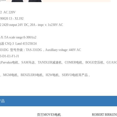
/2 AC 220V
0020 13 - XL192
420 output 24V DC, 20A - impr. v. 1x230V AC
/5A scale range:0-300Ax2
SQ-3 Land 415/250/24
1DG 型号升级：TAS-331DG，Auxilliary voltage: 440V AC
D1-E1-F1-J1
arvalux电机、SAM马达、TANDLER减速机、COMER电机、BOGE空压机、GUAS
达、MGM电机、BENZLERS电机、H2W电机、SERVO电机等产品 。
产品
芬兰MOVES电机
ROBERT BIRKE