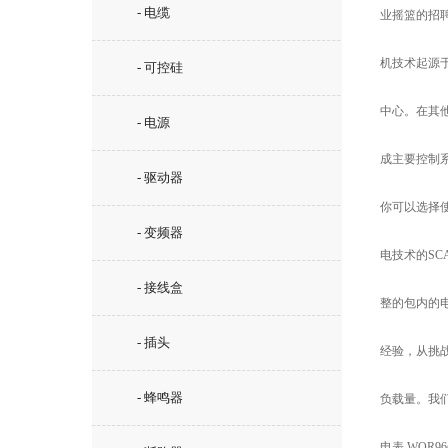
- 电缆
业摇篮的招聘
机技术起源
- 可控硅
中心。在其
- 电源
成主要控制
- 驱动器
你可以选择使
- 变频器
电技术的SC
- 接线盒
整的包内的电
- 插头
经验，从挑战
- 蜂鸣器
负载量。我
电表 WQR96