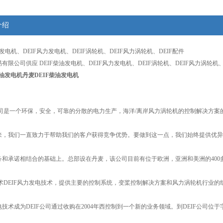
介绍
油发电机、DEIF风力发电机、DEIF涡轮机、DEIF风力涡轮机、DEIF配件
有限公司供应 DEIF柴油发电机、DEIF风力发电机、DEIF涡轮机、DEIF风力涡轮机、
柴油发电机
丹麦DEIF柴油发电机
公司是一个环保，安全，可靠的分散的电力生产，海洋/离岸风力涡轮机的控制解决方案的
年以来，我们一直致力于帮助我们的客户获得竞争优势。要做到这一点，我们始终提供优
务和承诺相结合的基础上。总部设在丹麦，该公司目前有位于欧洲，亚洲和美洲的400
技术DEIF风力发电技术，提供主要的控制系统，变桨控制解决方案和风力涡轮机行业的组
技术成为DEIF公司通过收购在2004年西控制到一个新的业务领域。到DEIF公司位