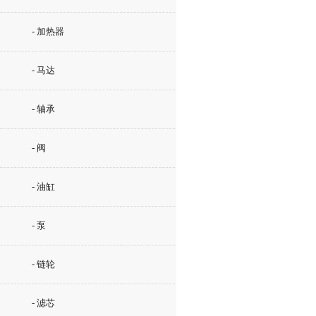
- 加热器
- 马达
- 轴承
- 阀
- 油缸
- 泵
- 链轮
- 滤芯