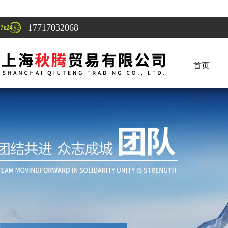
17717032068
首页