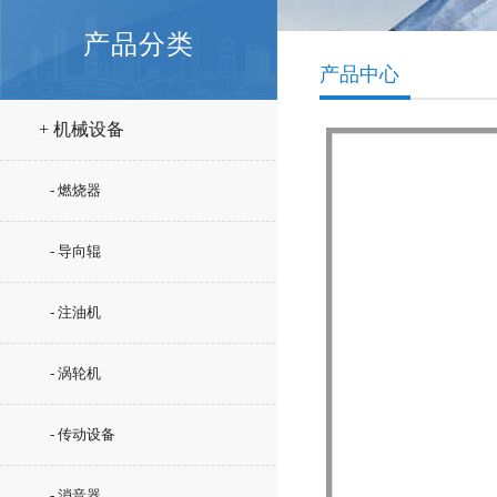
产品分类
产品中心
+ 机械设备
- 燃烧器
- 导向辊
- 注油机
- 涡轮机
- 传动设备
- 消音器