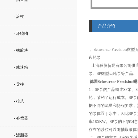
- 滚柱
产品介绍
- 环绕轴
、Schwarzer Precisio
- 橡胶块
齿轮泵
上海秋腾贸易有限公司供应德
- 减速箱
泵、SP微型齿轮泵等产品。
德国Schwarzer Precisio
- 导柱
1．SP泵的产品概述SP泵
轮，节约了运行成本。SP
- 拉爪
据不同的流量和扬程要求，
的泵体置于水中，因此SP泵产
- 补偿器
率185KW。SP泵的不
存在的沙粒可以随抽取液体
- 滤脂器
2．SP泵的主要用途SP泵