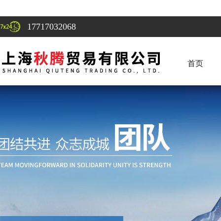
17717032068
首页