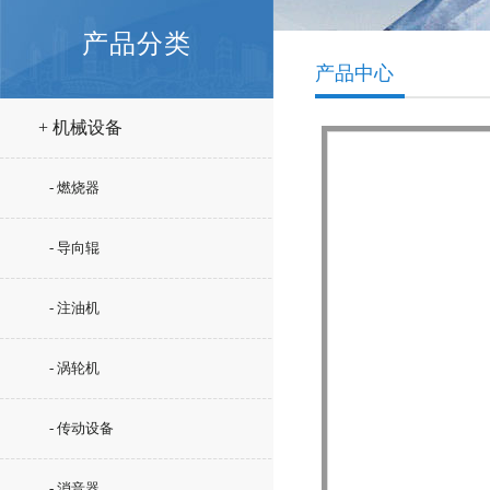
产品分类
产品中心
+ 机械设备
- 燃烧器
- 导向辊
- 注油机
- 涡轮机
- 传动设备
- 消音器