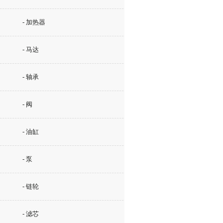
- 加热器
- 马达
- 轴承
- 阀
- 油缸
- 泵
- 链轮
- 滤芯