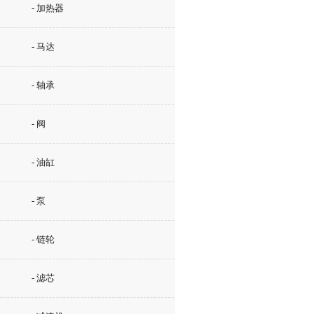
- 加热器
- 马达
- 轴承
- 阀
- 油缸
- 泵
- 链轮
- 滤芯