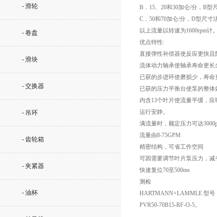
- 滑轮
B．15、20和30加仑/分，
C．50和70加仑/分，D型尺
以上流量以转速为1600rpm计
- 卷盘
优点特性:
直接弹性补偿器使反应更快且
- 滑块
流体动力轴承使轴承寿命更长
已获的步进环使磨损少，寿命
- 交换器
已获的压力平衡台使泵的整体效
内含13个叶片使流量平缓，应
运行安静。
- 吊环
满流量时，额定压力可达3000p
流量由8-75GPM
- 齿轮箱
精密结构，可省工作空间
可因需要调节叶片泵压力，减省
- 夹紧器
快速复位70至500ms
测检
- 油杯
HARTMANN+LAMMLE 型号：换向
PVR50-70B15-RF-O-5。