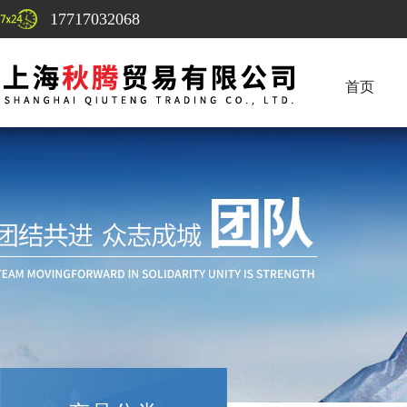
17717032068
首页