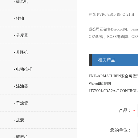
- 鼓风机
油泵 PVR6-8B15-RF-O-21-H
- 转轴
我公司还销售Burocco阀、Sam
- 分度器
GEMU阀、ROSS电磁阀、GE
- 升降机
相关产品
- 电动推杆
Walvoil插装阀
- 注油器
1TZ9001-0DA2A-T CONTRO
- 干燥管
产品：
- 皮囊
您的单位：
- 研磨机