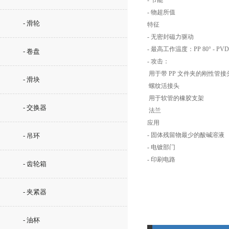
- 节能
- 物超所值
- 滑轮
特征
- 无密封磁力驱动
- 最高工作温度：PP 80° - PVDF
- 卷盘
- 攻击：
用于带 PP 文件夹的刚性管接头
- 滑块
螺纹活接头
用于软管的橡胶支架
- 交换器
法兰
应用
- 固体残留物最少的酸碱溶液
- 吊环
- 电镀部门
- 印刷电路
- 齿轮箱
- 夹紧器
- 油杯