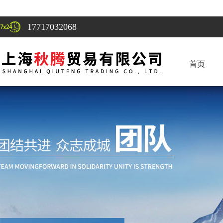
17717032068
首页