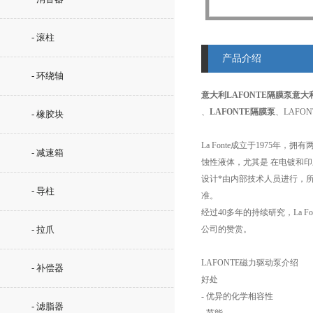
- 滚柱
产品介绍
- 环绕轴
意大利LAFONTE隔膜泵
意大利
、
LAFONTE隔膜泵
、LAFO
- 橡胶块
La Fonte成立于197
- 减速箱
蚀性液体，尤其是 在电镀和
设计*由内部技术人员进行，
- 导柱
准。
经过40多年的持续研究，La
- 拉爪
公司的赞赏。
LAFONTE磁力驱动泵介绍
- 补偿器
好处
- 优异的化学相容性
- 滤脂器