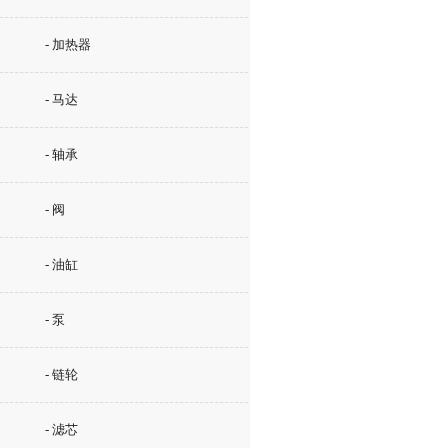
- 加热器
- 马达
- 轴承
- 阀
- 油缸
- 泵
- 链轮
- 滤芯