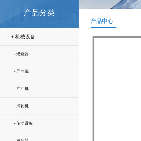
产品分类
产品中心
+ 机械设备
- 燃烧器
- 导向辊
- 注油机
- 涡轮机
- 传动设备
- 消音器