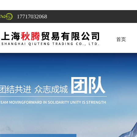
17717032068
首页