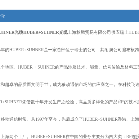
介绍
SUHNER光缆
HUBER+SUHNER光缆
上海秋腾贸易有限公司供应瑞士HUBER
64年的HUBER+SUHNER是一家总部位于瑞士的公司，其附属公司遍布横
个地区。HUBER + SUHNER的产品涉及技术、能量、信号传输及材料
技和超卓的品质而文明于世，成为移动通信市场的供应商之一。在科技飞
ER+SUHNER凭借数十年开发生产之经验，高品质多样化的产品和*的技术
移动通信时常。从1997年至今，先后成立了HUBER+SUHNER香港、上
上海两个工厂。HUBER+SUHNER在中国的业务主要分为四大类：RF连