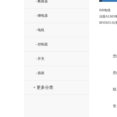
- 断路器
IMI电缆
- 继电器
法国ALMO
BF05635-
- 电机
- 控制器
您
- 开关
您
- 插座
+ 更多分类
联
常