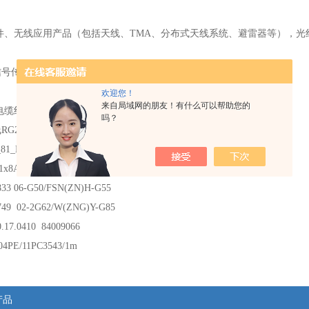
件、无线应用产品（包括天线、TMA、分布式天线系统、避雷器等），光
信号传输设备等。
欢迎您！
来自局域网的朋友！有什么可以帮助您的
缆线
RG223U/11SMA/11SMA/1.00M
吗？
线
RG223U01/2*11SMA-50-3-6/1M 84145228
81_MXP-S50-0-2/111_NE
1x8A_21MXP/21SMA/152
833 06-G50/FSN(ZN)H-G55
749 02-2G62/W(ZNG)Y-G85
0.17.0410 84009066
04PE/11PC3543/1m
产品