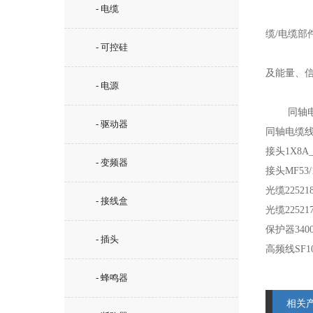
- 电缆
缆/电缆部
- 可控硅
及能量、
- 电源
同轴电
- 驱动器
同轴电缆
接头
1X8A_
- 变频器
接头
MF53/
光缆
22521
- 接线盒
光缆
22521
保护器
340
- 插头
高频线
SF1
- 蜂鸣器
相关