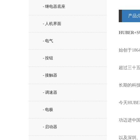
- 继电器底座
产品
- 人机界面
HUBER+
- 电气
始创于18
- 按钮
超过三十五
- 接触器
长期的科
- 调速器
今天HUB
- 电极
功迈进中国
- 启动器
以及深圳、