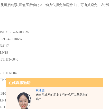
及可启动泵(可低压启动)；8、动力气源免加润滑 油，可有效避免二次
：
JNI 315L2-4-200KW
63G-4-0.18KW
N4117
6LN18
45THTN6046
45THTN6046
HTNA8058
欢迎您！
B107
来自局域网的朋友！有什么可以帮助您的
吗？
6LN18
453