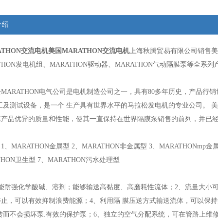
介绍
ATHON交流电机
美国MARATHON交流电机
上海秋腾贸易有限公司销售美国
THON发电机组、MARATHON驱动器、MARATHON气动隔膜泵等全系列
MARATHON电气公司是电机制造公司之一，具有80多年历史，产品行
 工及测试设备，是一个 生产具有世界水平的马拉松发电机的专业公司。 美
其产品优异的质量和性能，使其一直保持在世界隔膜泵销售的前列，并已经
、MARATHON金属型 2、MARATHON非金属型 3、MARATHONmp金属
THON卫生型 7、MARATHON污水处理型
能耐强化学酸碱、溶剂；能够输送高黏度、高磨耗性流体；2、流量大小可
停止，可以有效抑制浪费能源；4、利用隔 膜压送方式输送流体，可以保
转而不会损坏泵.有效的保护泵；6、独立的空气分配系统，可在管路上维