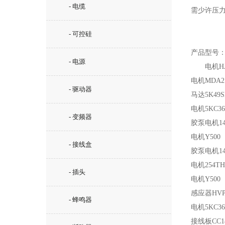
- 电缆
需少许压力
- 可控硅
产品型号
- 电源
电机
H
电机
MDA2 
- 驱动器
马达
5K49S
电机
5KC3
- 变频器
胶泵电机
1
电机
Y500
- 接线盒
胶泵电机
1
电机
254T
- 插头
电机
Y500
感应器
HVP
- 蜂鸣器
电机
5KC3
接线板
CC1