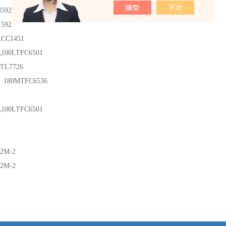
3592
1592
板
CC1451
机
100LTFC6501
TL7726
 180MTFC6536
机
100LTFC6501
2M-2
2M-2