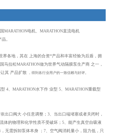
MARATHON电机、MARATHON直流电机
产品。
销世界各地，其在 上海的合资*产品和丰富经验为后盾，拥
国马拉松MARATHON做为世界气动隔膜泵生产商 之一，
让其 产品扩散
，得到各行业用户的一致信赖与好评。
型 4、MARATHON水下作 业型 5、MARATHON重载型
依出口阀大 小任意调整；3、当出口端堵塞或者关闭时，
持流体的物理和化学性质不受破坏；5、能产生真空自吸液
修，无需拆卸泵体本身 ；7、空气阀消耗量小，阻力低，只