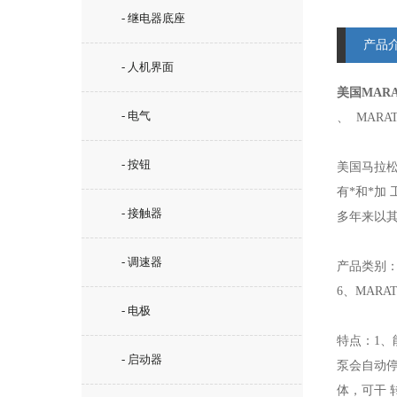
- 继电器底座
产品
- 人机界面
美国MAR
- 电气
、
MARA
- 按钮
美国马拉松
有*和*加
- 接触器
多年来以
- 调速器
产品类别：1
6、MARA
- 电极
特点：1、
- 启动器
泵会自动
体，可干 