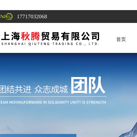
17717032068
首页