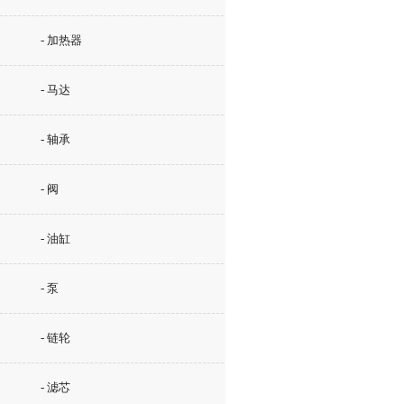
- 加热器
- 马达
- 轴承
- 阀
- 油缸
- 泵
- 链轮
- 滤芯