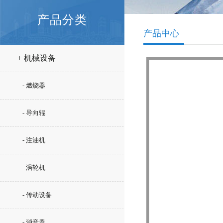
产品分类
产品中心
+ 机械设备
- 燃烧器
- 导向辊
- 注油机
- 涡轮机
- 传动设备
- 消音器