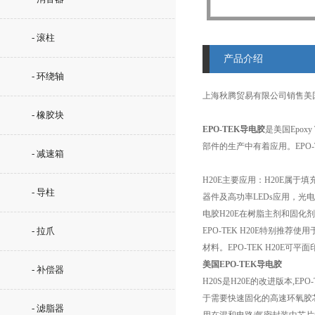
- 滚柱
产品介绍
- 环绕轴
上海秋腾贸易有限公司销售美
- 橡胶块
EPO-TEK导电胶
是美国Epo
部件的生产中有着应用。EPO
- 减速箱
H20E主要应用：H20E属于
- 导柱
器件及高功率LEDs应用，光
电胶H20E在树脂主剂和固化
- 拉爪
EPO-TEK H20E特别推
材料。EPO-TEK H20E可
美国EPO-TEK导电胶
- 补偿器
H20S是H20E的改进版本,
于需要快速固化的高速环氧胶
- 滤脂器