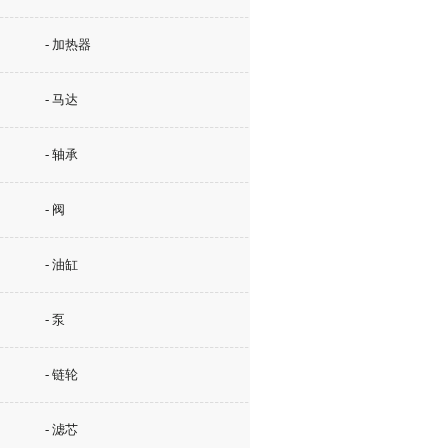
- 加热器
- 马达
- 轴承
- 阀
- 油缸
- 泵
- 链轮
- 滤芯