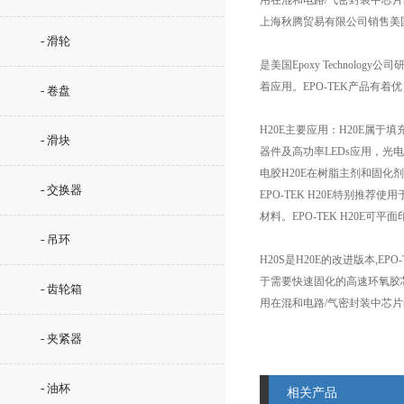
用在混和电路/气密封装中芯
上海秋腾贸易有限公司销售美国
- 滑轮
是美国Epoxy Techno
着应用。EPO-TEK产品有
- 卷盘
H20E主要应用：H20E属于
- 滑块
器件及高功率LEDs应用，光
电胶H20E在树脂主剂和固化
- 交换器
EPO-TEK H20E特别推
材料。EPO-TEK H20E可
- 吊环
H20S是H20E的改进版本,
于需要快速固化的高速环氧胶
- 齿轮箱
用在混和电路/气密封装中芯
- 夹紧器
- 油杯
相关产品