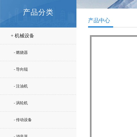
产品分类
产品中心
+ 机械设备
- 燃烧器
- 导向辊
- 注油机
- 涡轮机
- 传动设备
- 消音器