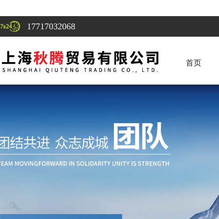
17717032068
首页