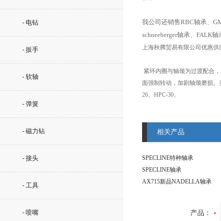
我公司还销售RBC轴承、GMN
- 电钻
schneeberger轴承、FAL
上海秋腾贸易有限公司优惠供应美
- 扳手
紧环内圈与轴颈为过渡配合，
- 软轴
面强制转动，加剧轴颈磨损。美
26、HPC-30、
- 弹簧
- 磁力钻
相关产品
- 接头
SPECLINE特种轴承
SPECLINE轴承
AX715新品NADELLA轴承
- 工具
- 喷嘴
产品：