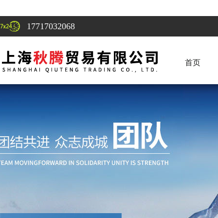
17717032068
首页