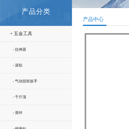
产品分类
产品中心
+ 五金工具
- 拉伸器
- 滚轮
- 气动扭矩扳手
- 千斤顶
- 滑环
- 磁座钻