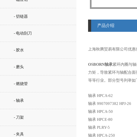
- 切链器
产品介绍
- 电动刮刀
上海秋腾贸易有限公司优惠供应
- 胶水
OSBORN轴承
紧环内圈与轴
- 磨头
力矩，导致紧环与轴配合面强
等等行业。部分型号列举如下：H
- 燃烧管
轴承 HPCA-62
- 轴承
轴承 9907097382 HPJ-26
轴承 HPCA-50
- 刀架
轴承 HPCE-80
轴承 PLRY-5
- 夹具
轴承 HPCA-250