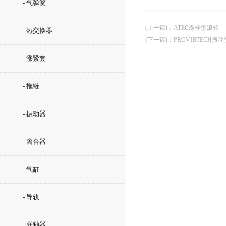
- 气弹簧
(上一篇)
：
ATEC螺栓型滚轮
- 热交换器
(下一篇)
：
PROVIBTECH振
- 涨紧套
- 拖链
- 振动器
- 离合器
- 气缸
- 导轨
- 联轴器