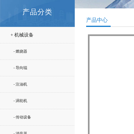
产品分类
产品中心
+ 机械设备
- 燃烧器
- 导向辊
- 注油机
- 涡轮机
- 传动设备
- 消音器