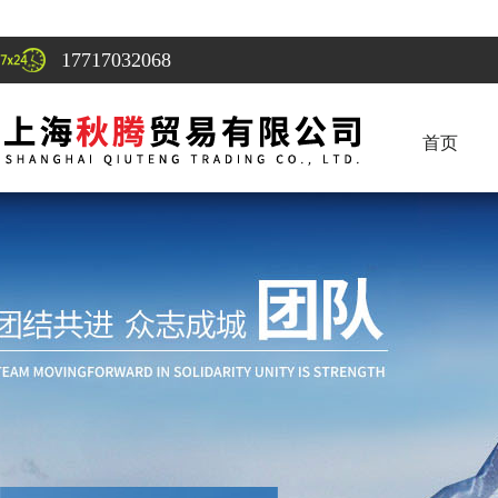
17717032068
首页