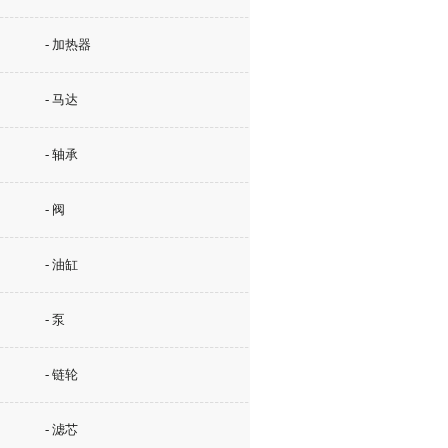
- 加热器
- 马达
- 轴承
- 阀
- 油缸
- 泵
- 链轮
- 滤芯