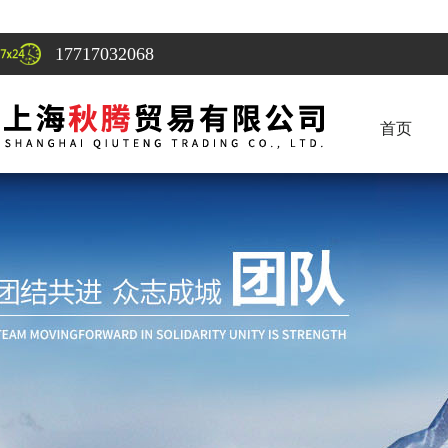
17717032068
首页