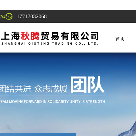
17717032068
首页