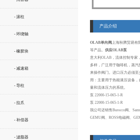
- 滚柱
产品介绍
- 环绕轴
OLAB单向阀
上海秋腾贸易有限
等产品。
供应OLAB泵
- 橡胶块
意大利OLAB，流体控制专
多样，广泛用于咖啡机，蒸汽
- 减速箱
来操作阀门。进口压力必须至少
用：主要用于热能液压设备，
- 导柱
量和流体压力的系统。
泵 22000-15-065-1-R
- 拉爪
泵 22000-15-065-1-R
我公司还销售Burocco阀、Sam
GEMU阀、ROSS电磁阀、GE
- 补偿器
- 滤脂器