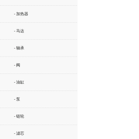
- 加热器
- 马达
- 轴承
- 阀
- 油缸
- 泵
- 链轮
- 滤芯