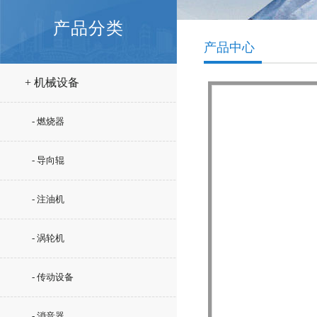
产品分类
产品中心
+ 机械设备
- 燃烧器
- 导向辊
- 注油机
- 涡轮机
- 传动设备
- 消音器