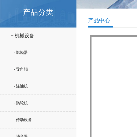
产品分类
产品中心
+ 机械设备
- 燃烧器
- 导向辊
- 注油机
- 涡轮机
- 传动设备
- 消音器