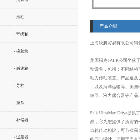
- 滚柱
产品介绍
- 环绕轴
上海秋腾贸易有限公司销
- 橡胶块
美国福克FALK公司坐落
- 减速箱
动设备，包括：不同结构
动力传动装置。产品遍及
- 导柱
工以及海洋运输等。美国
轴器、液力偶合器等产品
- 拉爪
Falk UltraMax 
- 补偿器
战，它为您提供了所需的一
齿轮传动相比，可节省高达3
- 滤脂器
的同心设计，适用于当今