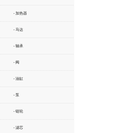
- 加热器
- 马达
- 轴承
- 阀
- 油缸
- 泵
- 链轮
- 滤芯