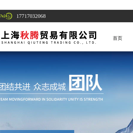
17717032068
首页