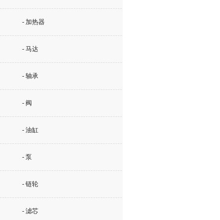
- 加热器
- 马达
- 轴承
- 阀
- 油缸
- 泵
- 链轮
- 滤芯