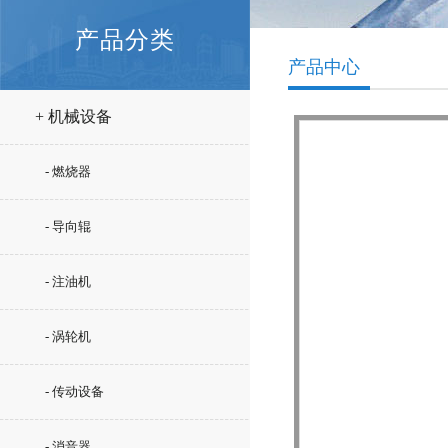
产品分类
产品中心
+ 机械设备
- 燃烧器
- 导向辊
- 注油机
- 涡轮机
- 传动设备
- 消音器