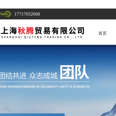
17717032068
首页