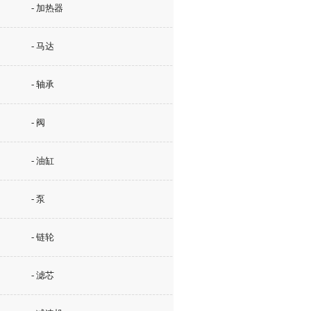
- 加热器
- 马达
- 轴承
- 阀
- 油缸
- 泵
- 链轮
- 滤芯