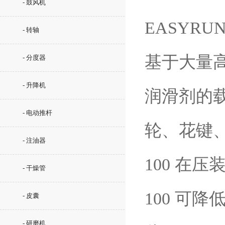
- 鼓风机
EASYR
- 转轴
基于大量高
- 分度器
- 升降机
润滑剂的载
- 电动推杆
轮、花键、
- 注油器
100 在
- 干燥管
100 可
- 皮囊
- 研磨机