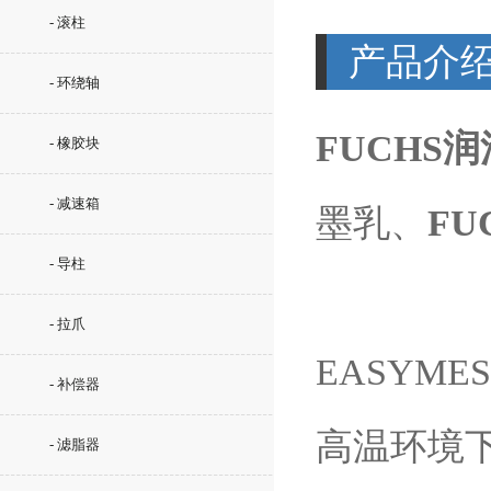
- 滚柱
产品介
- 环绕轴
FUCHS
- 橡胶块
- 减速箱
墨乳、
FU
- 导柱
- 拉爪
EASYM
- 补偿器
高温环境下
- 滤脂器