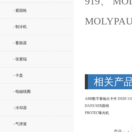
919、 MO
- 紧固枪
MOLYPAU
- 制冷机
- 蓄能器
- 张紧辊
- 卡盘
相关产
- 电磁线圈
ABB数字量输出卡件 DSDI 110
DANUSER圆销
- 冷却器
PROTEC曝光机
- 气弹簧
产品：