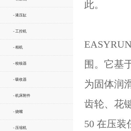
此。
- 液压缸
- 工控机
EASYR
- 相机
围。它基于
- 校核器
- 吸收器
为固体润滑
- 机床附件
齿轮、花键
- 烧嘴
50 在压
- 压缩机