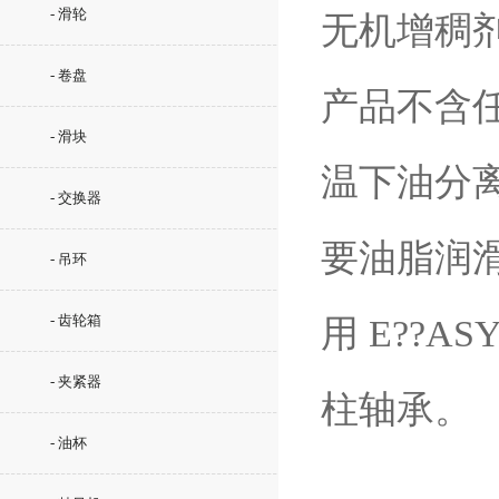
- 滑轮
无机增稠
- 卷盘
产品不含任
- 滑块
温下油分
- 交换器
要油脂润
- 吊环
- 齿轮箱
用 E??
- 夹紧器
柱轴承。
- 油杯