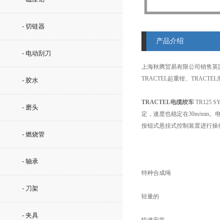
- 切链器
产品介绍
- 电动刮刀
上海秋腾贸易有限公司销售英
TRACTEL起重钳、TRACT
- 胶水
TRACTEL电缆绞车
TR12
- 磨头
定，速度也稳定在30m/mi
按钮式悬挂式控制装置进行操作
- 燃烧管
- 轴承
特种合成绳
- 刀架
轻量的
- 夹具