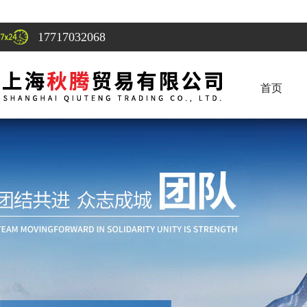
17717032068
首页