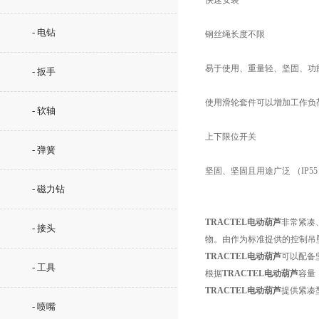
快速安装
- 电钻
钢丝绳长度不限
易于使用、重量轻、坚固、功
- 扳手
使用滑轮套件可以增加工作负
- 软轴
上下限位开关
- 弹簧
坚固、坚固且用途广泛 （IP55
- 磁力钻
TRACTEL电动葫芦
非常紧凑
- 接头
物。由作为标准提供的控制吊坠（
TRACTEL电动葫芦
可以配备坚
- 工具
根据
TRACTEL电动葫芦
容量，
TRACTEL电动葫芦
提供紧凑
- 喷嘴