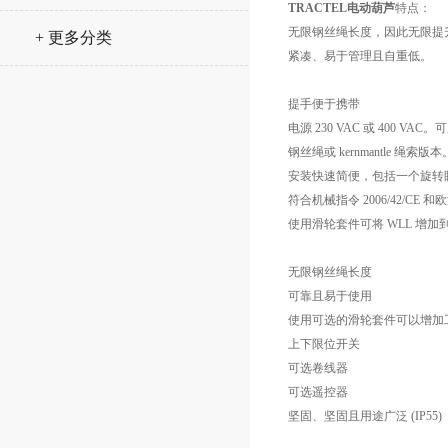
TRACTEL电动葫芦
特点：
无限钢丝绳长度，因此无限提
+ 更多分类
紧凑、易于管理且自重低。
提手便于携带
电源 230 VAC 或 400 V
钢丝绳或 kernmantle 绳索版本
安装快速简便，包括一个旋转
符合机械指令 2006/42/CE 和欧
使用滑轮套件可将 WLL 增加到最
无限钢丝绳长度
可靠且易于使用
使用可选的滑轮套件可以增加
上下限位开关
可选卷线器
可选遥控器
坚固、坚固且用途广泛 (IP55)