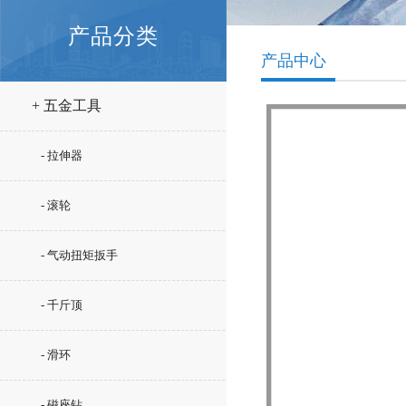
产品分类
产品中心
+ 五金工具
- 拉伸器
- 滚轮
- 气动扭矩扳手
- 千斤顶
- 滑环
- 磁座钻