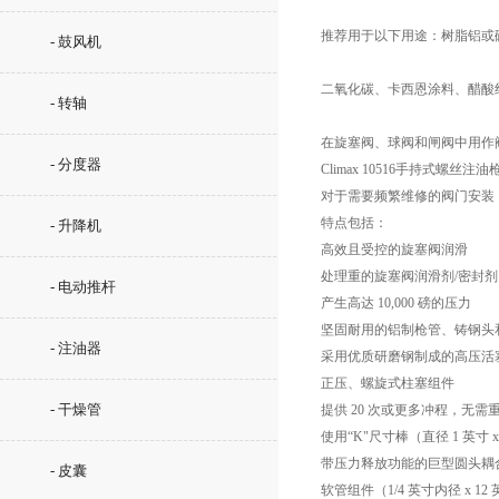
推荐用于以下用途：树脂铝或
- 鼓风机
二氧化碳、卡西恩涂料、醋酸纤
- 转轴
在旋塞阀、球阀和闸阀中用作
- 分度器
Climax 10516手持式螺丝注油枪
对于需要频繁维修的阀门安装，建
特点包括：
- 升降机
高效且受控的旋塞阀润滑
处理重的旋塞阀润滑剂/密封剂
- 电动推杆
产生高达 10,000 磅的压力
坚固耐用的铝制枪管、铸钢头
- 注油器
采用优质研磨钢制成的高压活
正压、螺旋式柱塞组件
- 干燥管
提供 20 次或更多冲程，无需
使用“K"尺寸棒（直径 1 英寸 x
带压力释放功能的巨型圆头耦
- 皮囊
软管组件（1/4 英寸内径 x 1