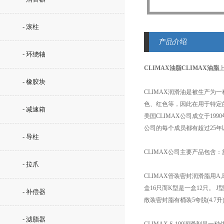
- 滚柱
产品介绍
- 环绕轴
CLIMAX油脂CLIMAX油脂
- 橡胶块
CLIMAX润滑油是被生产为
色、红色等，因此在用于特定
- 减速箱
美国CLIMAX公司成立于19
公司的每个成员都有超过25
- 导柱
CLIMAX公司主要产品包含
- 拉爪
CLIMAX管装密封润滑脂用A,B,
盒16只而K型是一盒12只。 J
- 补偿器
散装密封脂有桶装5夸脱(4.7升)
- 滤脂器