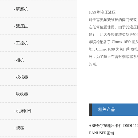
- 研磨机
1699 型高压液压
对于需要频繁维护的阀门安装，建
- 液压缸
在任何位置使用。由于其液压原
磅），比大多数传统类型更坚
该喷枪配备了 Climax 
- 工控机
能，Climax 1699 
外，为了防止在密封剂堵塞系统或
- 相机
的点。
- 校核器
- 吸收器
相关产品
- 机床附件
ABB数字量输出卡件 DSDI 110
- 烧嘴
DANUSER圆销