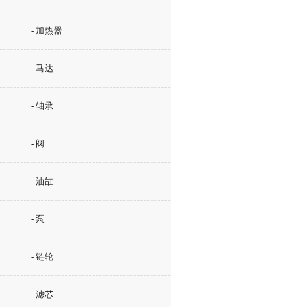
- 加热器
- 马达
- 轴承
- 阀
- 油缸
- 泵
- 链轮
- 滤芯