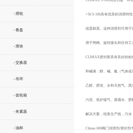
CLIMAX S-100润滑剂
- 滑轮
+50.S-100具有优异的润
或蛋糕茎。这种润滑剂可用于
- 卷盘
用于闸阀、旋转接头和任何工业
- 滑块
CLIMAX密封胶具有良好的
- 交换器
和碱液：醇、碱、氨（气体或
- 吊环
乙醇、肥皂、水和天然气、黑
- 齿轮箱
污泥、焦炉煤气、蒸馏水、肥
- 夹紧器
解决方案，纸浆生产线，污水
- 油杯
Climax 600阀门润滑剂