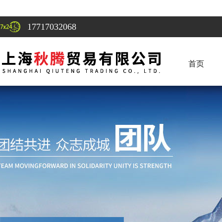
17717032068
首页