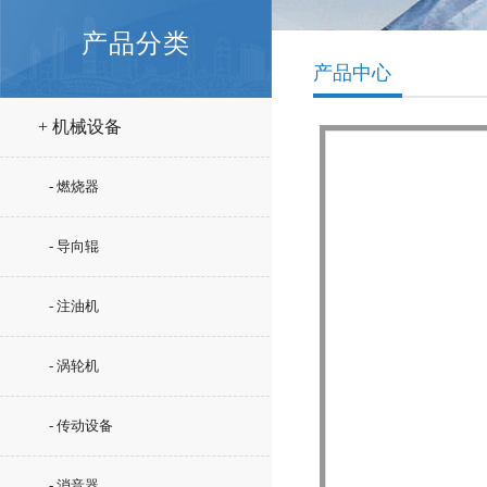
产品分类
产品中心
+ 机械设备
- 燃烧器
- 导向辊
- 注油机
- 涡轮机
- 传动设备
- 消音器