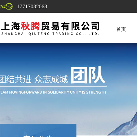
17717032068
首页