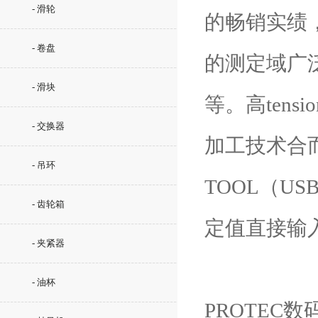
- 滑轮
的畅销实绩
- 卷盘
的测定域广泛
- 滑块
等。高ten
- 交换器
加工技术合
- 吊环
TOOL（U
- 齿轮箱
定值直接输入
- 夹紧器
- 油杯
PROTEC数