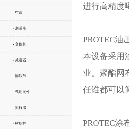
进行高精度
- 空调
- 润滑脂
PROTEC油压
- 交换机
本设备采用
- 减震器
业。聚酯网
- 膨胀节
任谁都可以
- 气动元件
- 执行器
PROTEC涂
- 树脂柱