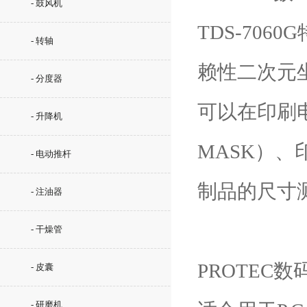
- 鼓风机
TDS-70
- 转轴
赖性二次元
- 分度器
可以在印刷
- 升降机
MASK）
- 电动推杆
制品的尺寸
- 注油器
- 干燥管
PROTEC数
- 皮囊
- 研磨机