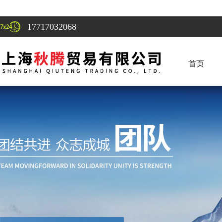
17717032068
首页