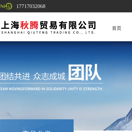
17717032068
首页