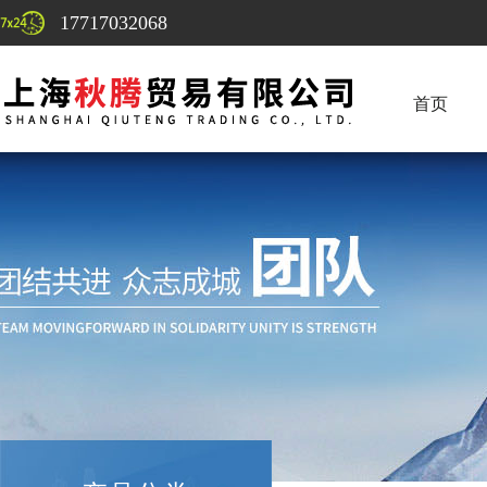
17717032068
首页