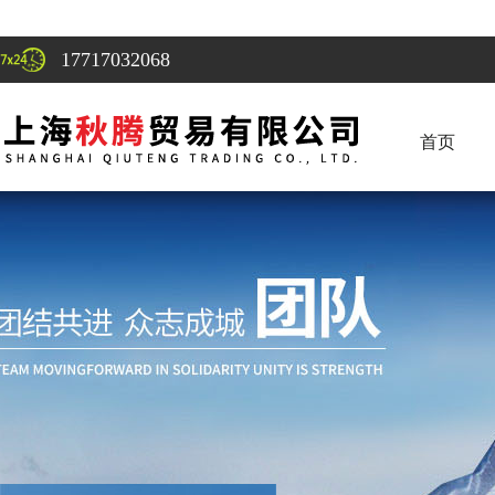
17717032068
首页