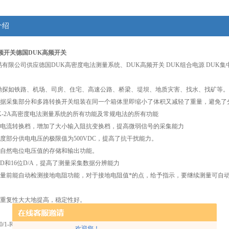
介绍
频开关
德国DUK高频开关
有限公司供应德国DUK高密度电法测量系统、DUK高频开关 DUK组合电源 DUK集中
勘探如铁路、机场、司房、住宅、高速公路、桥梁、堤坝、地质灾害、找水、找矿等。
将数据采集部分和多路转换开关组装在同一个箱体里即缩小了体积又减轻了重量，避免
UK-2A高密度电法测量系统的所有功能及常规电法的所有功能
大小电流转换档，增加了大小输入阻抗变换档，提高微弱信号的采集能力
密度部分供电电压的极限值为500VDC，提高了抗干扰能力。
偿自然电位电压值的存储和输出功能。
位A/D和16位D/A，提高了测量采集数据分辨能力
次测量前能自动检测接地电阻功能，对于接地电阻值*的点，给予指示，要继续测量可自
的重复性大大地提高，稳定性好。
0/1-R
欢迎您！