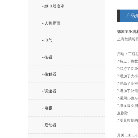
- 继电器底座
产品
- 人机界面
德国DUK高
上海秋腾贸易
- 电气
用途：工程
- 按钮
? 特点：
? 保持了D
- 接触器
? 增加了
? 提高了高
- 调速器
? 增加了补
? 采用16
? 增设每
- 电极
点剔除
? 测量数据
- 启动器
开关 LHPE-1