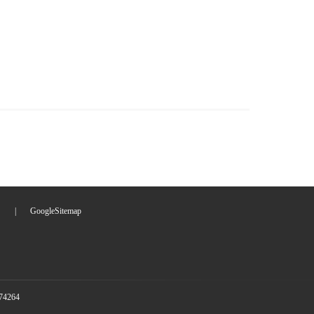
们
|
GoogleSitemap
4264