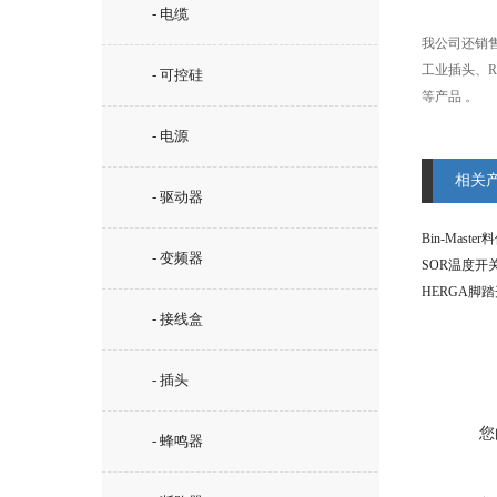
- 电缆
我公司还销售S
工业插头、R.
- 可控硅
等产品 。
- 电源
相关
- 驱动器
Bin-Maste
- 变频器
SOR温度开
HERGA脚
- 接线盒
- 插头
您
- 蜂鸣器