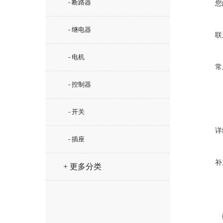
- 断路器
您
- 继电器
联
- 电机
常
- 控制器
- 开关
详
- 插座
补
+ 更多分类