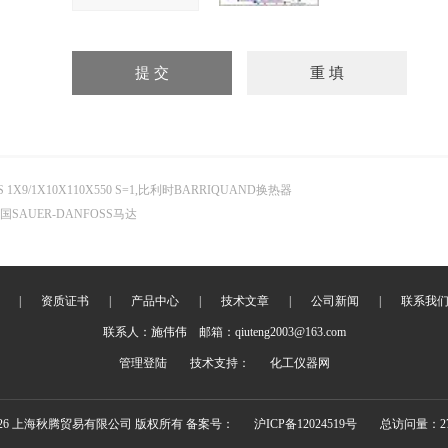
JS 1X9/1X10X110X550 S=1,比利时BARRIQUAND换热器
国SAUER-DANFOSS马达
|
资质证书
|
产品中心
|
技术文章
|
公司新闻
|
联系我
联系人：施伟伟 邮箱：qiuteng2003@163.com
管理登陆
技术支持：
化工仪器网
2026 上海秋腾贸易有限公司 版权所有 备案号：
沪ICP备12024519号
总访问量：27