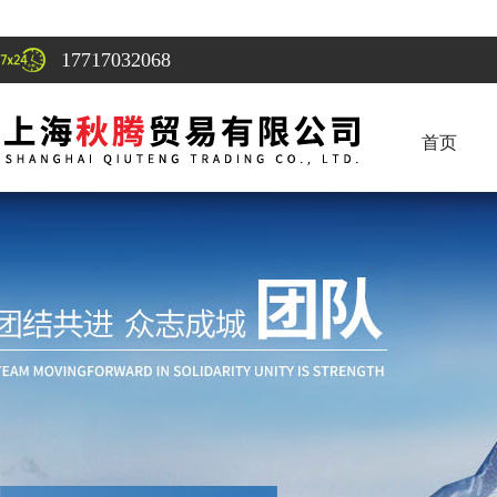
17717032068
首页