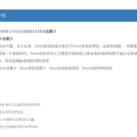
介绍
易有限公司供应德国
ELSTER流量计
ER流量计
—计量解决方案。长久以来，Elster取得的成功来自于Elster传承的理念—品质和创新。 
域一个新的时代。Elster在技术和人力资源方面的投入将会更好地帮助客户减少运营成
源，特别是稀缺资源的消耗管理。
ter流量计 Elster涡轮流量计 Elster自动抄表系统 Elster负荷控制系统
VG/G40/DN40/PN16
I DN25PN16
1800 ALPHA 0.2级
Q1000 DN150 PN10