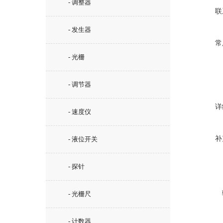
- 调整器
联
- 发生器
常
- 光栅
- 调节器
详
- 速度仪
补
- 液位开关
- 探针
- 光栅尺
- 计数器