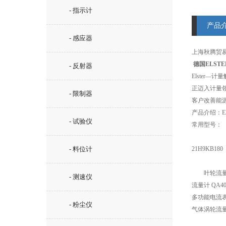
- 指示计
产品
- 感应器
上海秋腾贸
德国ELST
- 反射器
Elster
正迈入计量领
- 限制器
客户改善能
产品介绍：Els
- 试验仪
常用型号：
- 料位计
21H9KB180
叶轮流量计 R
- 测速仪
流量计 QA40G
多功能电流表 A
- 粉尘仪
气体涡轮流量计 