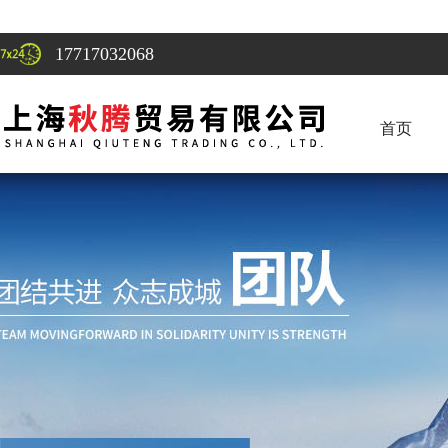
17717032068
首页