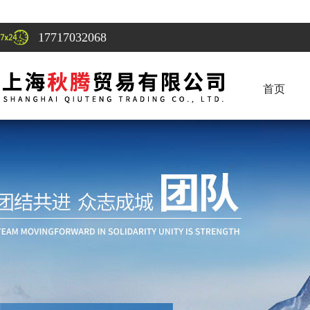
17717032068
首页