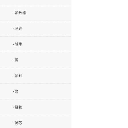
- 加热器
- 马达
- 轴承
- 阀
- 油缸
- 泵
- 链轮
- 滤芯