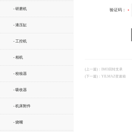
- 研磨机
验证码：
- 液压缸
- 工控机
- 相机
(上一篇)
：
IMO回转支承
- 校核器
(下一篇)
：
YILMAZ变速箱
- 吸收器
- 机床附件
- 烧嘴