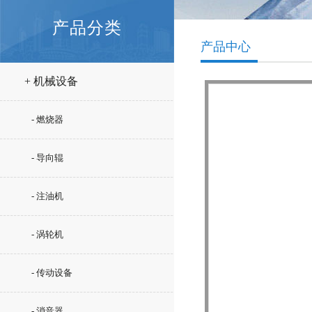
产品分类
产品中心
+ 机械设备
- 燃烧器
- 导向辊
- 注油机
- 涡轮机
- 传动设备
- 消音器