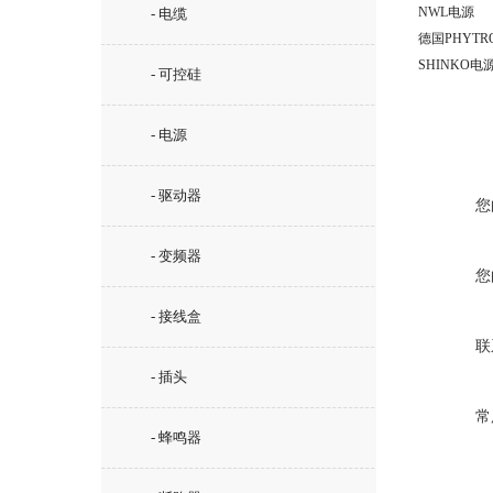
NWL电源
- 电缆
德国PHYTR
SHINKO电
- 可控硅
- 电源
- 驱动器
您
- 变频器
您
- 接线盒
联
- 插头
常
- 蜂鸣器