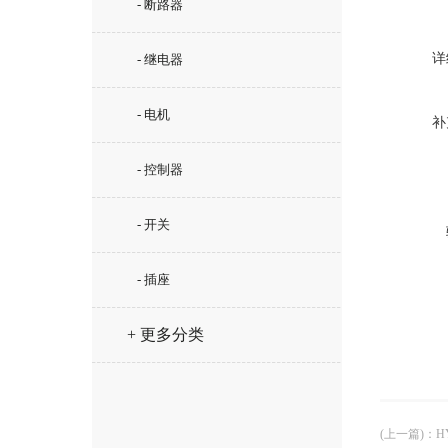
- 断路器
详
- 继电器
- 电机
补
- 控制器
- 开关
- 插座
+ 更多分类
(上一篇)
：
H