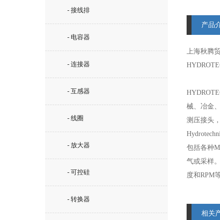
- 接线排
产品
- 电容器
上海秋腾
- 连接器
HYDROT
- 互感器
HYDRO
械、冶金、
- 线圈
测压接头，
Hydrot
- 放大器
包括各种M
气或采样。
- 可控硅
度和RPM等
- 转换器
相关