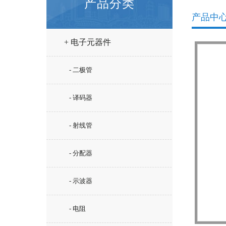
产品分类
产品中
+ 电子元器件
- 二极管
- 译码器
- 射线管
- 分配器
- 示波器
- 电阻