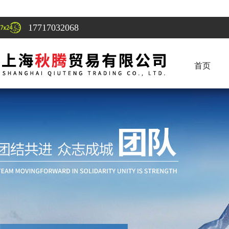
17717032068
首页