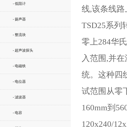
- 低阻计
线,该条线路
- 扬声器
TSD25系
- 整流块
零上284华
- 超声波探头
入范围,并在
- 电磁铁
统。这种四线
- 电位器
试范围从零下
- 滤波器
160mm到56
- 电容
120x240/