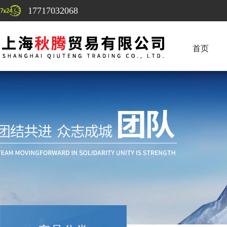
17717032068
首页