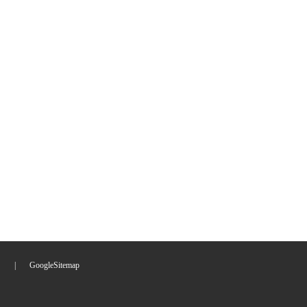
们
|
GoogleSitemap