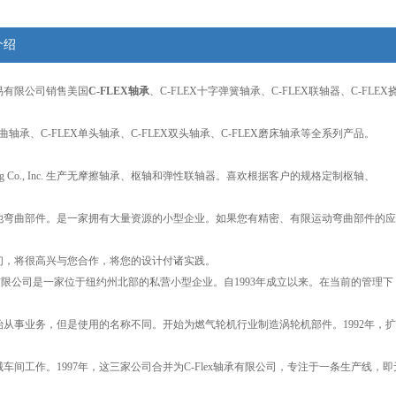
介绍
易有限公司销售美国
C-FLEX轴承
、C-FLEX十字弹簧轴承、C-FLEX联轴器、C-FLE
弯曲轴承、C-FLEX单头轴承、C-FLEX双头轴承、C-FLEX磨床轴承等全系列产品。
Bearing Co., Inc. 生产无摩擦轴承、枢轴和弹性联轴器。喜欢根据客户的规格定制枢轴、
他弯曲部件。是一家拥有大量资源的小型企业。如果您有精密、有限运动弯曲部件的应
们，将很高兴与您合作，将您的设计付诸实践。
轴承有限公司是一家位于纽约州北部的私营小型企业。自1993年成立以来。在当前的管理下
开始从事业务，但是使用的名称不同。开始为燃气轮机行业制造涡轮机部件。1992年，
车间工作。1997年，这三家公司合并为C-Flex轴承有限公司，专注于一条生产线，即