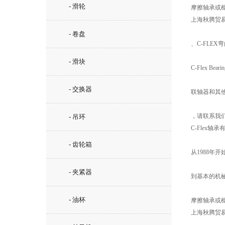
- 滑轮
摩擦轴承或
上海秋腾贸
- 卷盘
、C-FLEX
- 滑块
C-Flex 
- 交换器
联轴器和其
，请联系我
- 吊环
C-Flex
- 齿轮箱
从1988年
- 夹紧器
到基本的机械
- 油杯
摩擦轴承或
上海秋腾贸