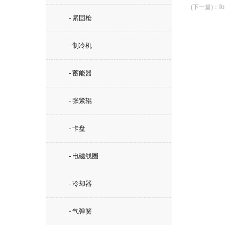
(下一篇)
：
R
- 紧固枪
- 制冷机
- 蓄能器
- 张紧辊
- 卡盘
- 电磁线圈
- 冷却器
- 气弹簧