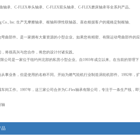
弯曲轴承、C-FLEX单头轴承、C-FLEX双头轴承、C-FLEX磨床轴承等全系列产品。
Bearing Co., Inc. 生产无摩擦轴承、枢轴和弹性联轴器。喜欢根据客户的规格定制枢轴、
他弯曲部件。是一家拥有大量资源的小型企业。如果您有精密、有限运动弯曲部件的应
们，将很高兴与您合作，将您的设计付诸实践。
轴承有限公司是一家位于纽约州北部的私营小型企业。自1993年成立以来。在当前的管理下
开始从事业务，但是使用的名称不同。开始为燃气轮机行业制造涡轮机部件。1992年，
车间工作。1997年，这三家公司合并为C-Flex轴承有限公司，专注于一条生产线，即
枢轴
产品