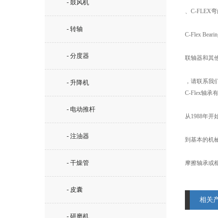
- 鼓风机
、C-FLEX
- 转轴
C-Flex 
- 分度器
联轴器和其
，请联系我
- 升降机
C-Flex
- 电动推杆
从1988年
- 注油器
到基本的机械
- 干燥管
摩擦轴承或
- 皮囊
相关
- 研磨机