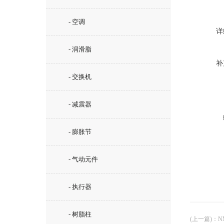
- 空调
详
- 润滑脂
补
- 交换机
- 减震器
- 膨胀节
- 气动元件
- 执行器
- 树脂柱
(上一篇)
：
N