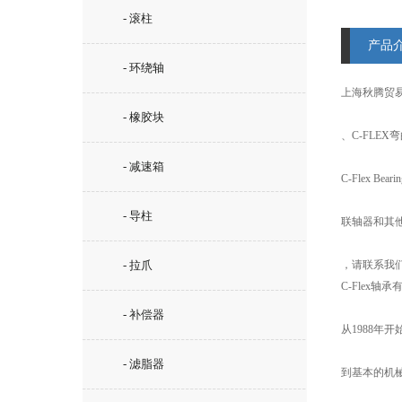
- 滚柱
产品
- 环绕轴
上海秋腾贸
- 橡胶块
、C-FLEX
- 减速箱
C-Flex 
- 导柱
联轴器和其
- 拉爪
，请联系我
C-Flex
- 补偿器
从1988年
- 滤脂器
到基本的机械