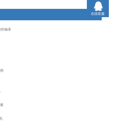
在线客服
X挠性轴承
用
，
扩展
无