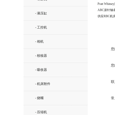
Pratt Whit
ABC滚针轴
- 液压缸
供应RBC机
- 工控机
- 相机
您
- 校核器
您
- 吸收器
联
- 机床附件
- 烧嘴
常
- 压缩机