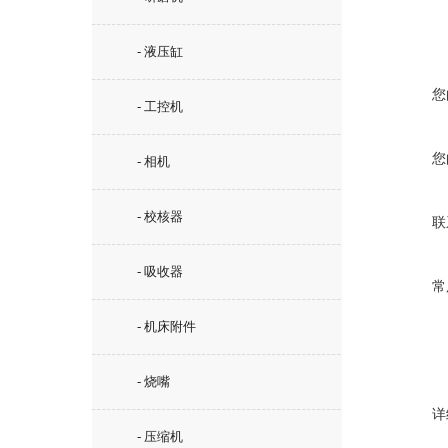
- 液压缸
您
- 工控机
您
- 相机
- 校核器
联
- 吸收器
常
- 机床附件
- 烧嘴
详
- 压缩机