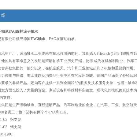
介绍
子轴承
FAG圆柱滚子轴承
易有限公司供应德国
FAG轴承
、FAG在滚动轴承、
承生产厂，滚动轴承工业终站在轴承领域的前列。其创始人Friedrich (1849-189
。他的具有革命意义的发明是滚动轴承工业历史开端，使得 成为在机械制造业、汽车
年成为舍弗勒集团的一部分以来，在航空航天、汽车和工业领域起到了积极和重要的作用
动力传输与铁路、重工业以及消费品行业中所有的应用范畴。德国产品涵盖了外径从3毫
殊要求的非标产品。还为客户提供一系列全面和*的服务及技术服务支持，包括：轴承
技研发方面也投入了大量的资金。测试设备和特殊材料实验室、现代化的模拟仿真技术
*的支持。
勒集团是生产滚动轴承、直线运动产品、汽车制造业的企业，在汽车、工业、航空航天领域
000名员工；旗下还拥有两个个-INA和LuK。
-E1-C3 钢支架
-E1-C3 钢支架
M-J20C