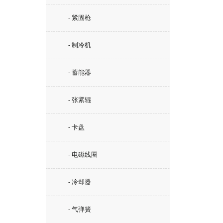
- 紧固枪
- 制冷机
- 蓄能器
- 张紧辊
- 卡盘
- 电磁线圈
- 冷却器
- 气弹簧