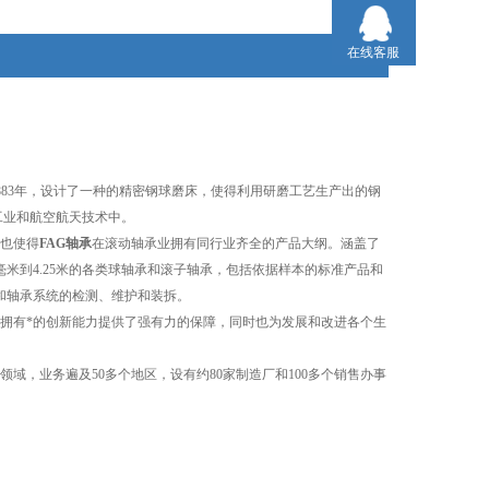
在线客服
9) 在1883年，设计了一种的精密钢球磨床，使得利用研磨工艺生产出的钢
工业和航空航天技术中。
。也使得
FAG轴承
在滚动轴承业拥有同行业齐全的产品大纲。涵盖了
米到4.25米的各类球轴承和滚子轴承，包括依据样本的标准产品和
和轴承系统的检测、维护和装拆。
为拥有*的创新能力提供了强有力的保障，同时也为发展和改进各个生
，业务遍及50多个地区，设有约80家制造厂和100多个销售办事