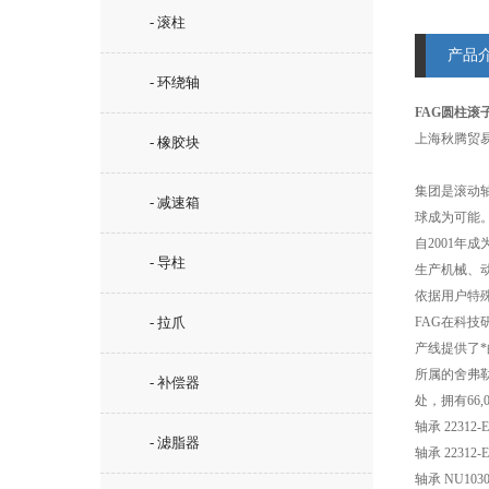
- 滚柱
产品
- 环绕轴
FAG圆柱滚
上海秋腾贸
- 橡胶块
集团是滚动轴
- 减速箱
球成为可能
自2001
- 导柱
生产机械、
依据用户特
- 拉爪
FAG在科
产线提供了
所属的舍弗
- 补偿器
处，拥有66,
轴承 22312
- 滤脂器
轴承 22312
轴承 NU1030