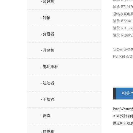
- 鼓风机
轴承 B71917C
凝结水泵电机轴
- 转轴
轴承 B7204C.
轴承 6011.2Z
- 分度器
轴承 NQ60/25
我公司还销售R
- 升降机
FALK轴承
- 电动推杆
- 注油器
相关
- 干燥管
Pratt Whit
- 皮囊
ABC滚针轴
供应RBC机
- 研磨机