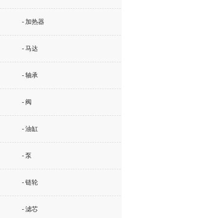
- 加热器
- 马达
- 轴承
- 阀
- 油缸
- 泵
- 链轮
- 滤芯