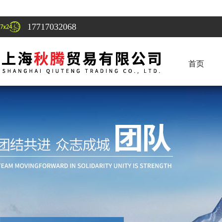
17717032068
首页