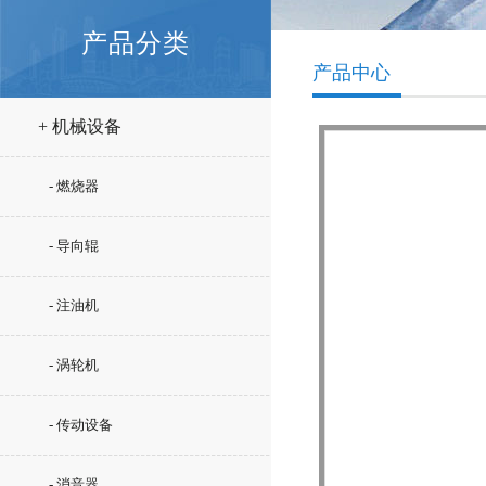
产品分类
产品中心
+ 机械设备
- 燃烧器
- 导向辊
- 注油机
- 涡轮机
- 传动设备
- 消音器