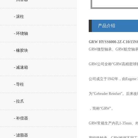
- 滚柱
产品介绍
- 环绕轴
GRW HYSS6000-2Z-C10/1
GRW微型轴承、GRW航空轴
- 橡胶块
GRW公司全称“GRW高精密球
- 减速箱
公司成立于1942年，由Eugene
- 导柱
为“Gebruder Reinfurt"。后
- 拉爪
，简称“GRW"。
- 补偿器
GRW常规生产内孔1-35mm
- 滤脂器