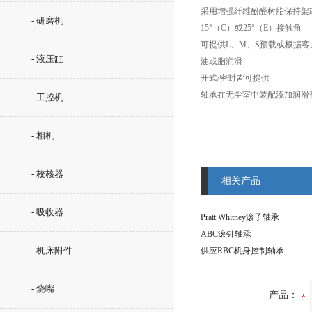
采用增强纤维酚醛树脂保持架
- 研磨机
15°（C）或25°（E）接触角
可提供L、M、S预载或根据客
- 液压缸
油或脂润滑
开式/密封皆可提供
轴承在无尘室中装配添加润滑
- 工控机
- 相机
- 校核器
相关产品
- 吸收器
Pratt Whitney滚子轴承
ABC滚针轴承
- 机床附件
供应RBC机身控制轴承
- 烧嘴
产品：