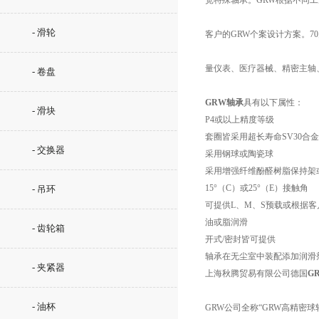
宽特殊轴承。GRW根据不同
- 滑轮
客户的GRW个案设计方案。7
量仪表、医疗器械、精密主轴
- 卷盘
GRW轴承
具有以下属性：
- 滑块
P4或以上精度等级
套圈皆采用超长寿命SV30合
- 交换器
采用钢球或陶瓷球
采用增强纤维酚醛树脂保持架
15°（C）或25°（E）接触角
- 吊环
可提供L、M、S预载或根据客
油或脂润滑
- 齿轮箱
开式/密封皆可提供
轴承在无尘室中装配添加润滑
- 夹紧器
上海秋腾贸易有限公司德国
G
- 油杯
GRW公司全称“GRW高精密球