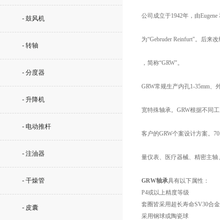
公司成立于1942年，由Eugene
- 鼓风机
为“Gebruder Reinfurt"。后
- 转轴
，简称“GRW"。
- 分度器
GRW常规生产内孔1-35mm
- 升降机
宽特殊轴承。GRW根据不同
- 电动推杆
客户的GRW个案设计方案。7
- 注油器
量仪表、医疗器械、精密主轴
- 干燥管
GRW轴承
具有以下属性：
P4或以上精度等级
套圈皆采用超长寿命SV30合
- 皮囊
采用钢球或陶瓷球