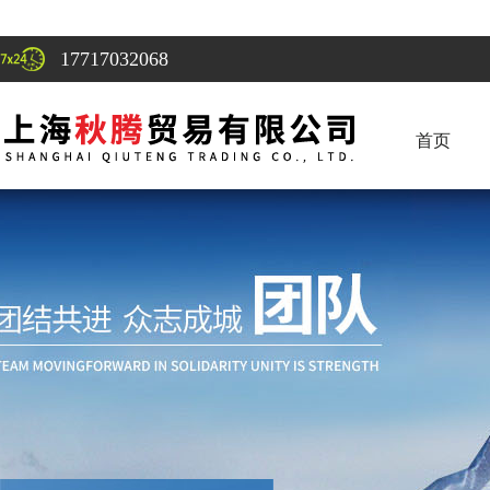
17717032068
首页