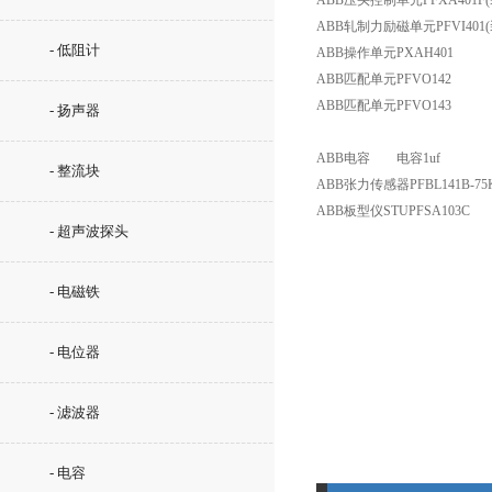
ABB压头控制单元
PFXA401
ABB轧制力励磁单元
PFVI40
- 低阻计
ABB操作单元
PXAH401
ABB匹配单元
PFVO142
ABB匹配单元
PFVO143
- 扬声器
ABB电容
电容1u
- 整流块
ABB张力传感器
PFBL141B-
ABB板型仪STU
PFSA103C
- 超声波探头
- 电磁铁
- 电位器
- 滤波器
- 电容