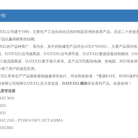
介绍
EXEL公司建于1990，主要生产工业自动化过程控制及应用的各类产品。在近二十的发
产品以赢得顾客的信赖。
EXEL的产品种类广、系列全，其中的防爆型产品符合ATEX*94/9/EC，主要产品系列有
DATEXEL信号隔离器、DATEXEL信号调节器、DATEXEL数据采集控制模块（I/O模
XEL电流隔离器、DATEXEL数字显示表等。其产品可匹配热电偶、热电阻、RTD
方便了用户的选型应用。
TEXEL所有生产产品都按着电磁兼容性执行，符合制造标准，*遵循RAEE、ROHS保
有限公司销售DATEXEL压力变送器、
DATEXEL模块
等全系列产品。欢迎咨询！
L温度变送器
T 3019
035
035
2165 – PT100 0/150°C OUT 4/20MA
AT2065