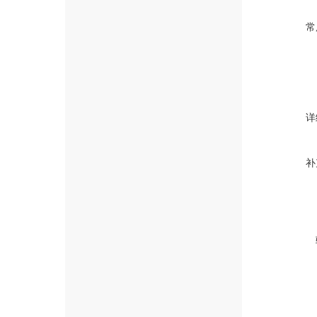
常
详
补