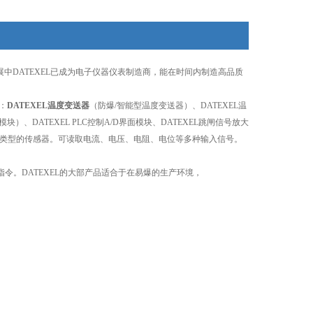
展中DATEXEL已成为电子仪器仪表制造商，能在时间内制造高品质
：
DATEXEL温度变送器
（防爆/智能型温度变送器）、DATEXEL温
块）、DATEXEL PLC控制A/D界面模块、DATEXEL跳闸信号放大
等多种类型的传感器。可读取电流、电压、电阻、电位等多种输入信号。
护指令。DATEXEL的大部产品适合于在易爆的生产环境，