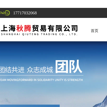
17717032068
首页