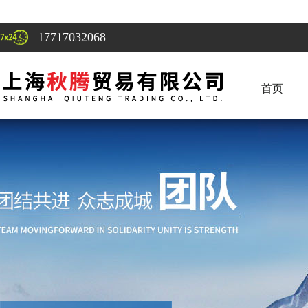
17717032068
首页