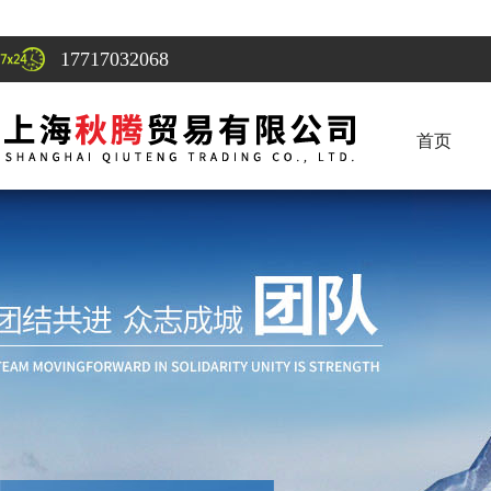
17717032068
首页